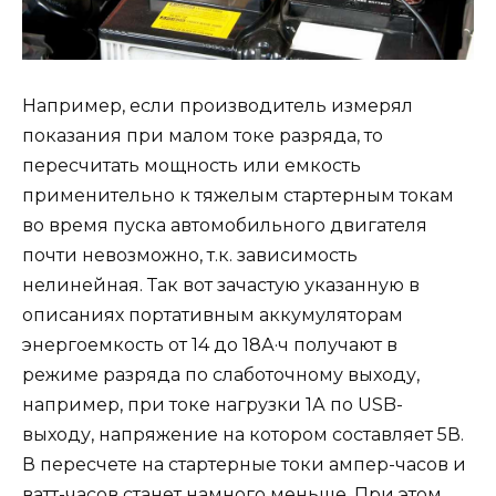
Например, если производитель измерял
показания при малом токе разряда, то
пересчитать мощность или емкость
применительно к тяжелым стартерным токам
во время пуска автомобильного двигателя
почти невозможно, т.к. зависимость
нелинейная. Так вот зачастую указанную в
описаниях портативным аккумуляторам
энергоемкость от 14 до 18А·ч получают в
режиме разряда по слаботочному выходу,
например, при токе нагрузки 1А по USB-
выходу, напряжение на котором составляет 5В.
В пересчете на стартерные токи ампер-часов и
ватт-часов станет намного меньше. При этом